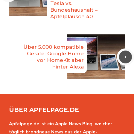
Tesla vs.
Bundeshaushalt –
Apfelplausch 40
Über 5.000 kompatible
Geräte: Google Home
vor HomeKit aber
hinter Alexa
ÜBER APFELPAGE.DE
Apfelpage.de ist ein Apple News Blog, welcher
täglich brandneue News aus der Apple-