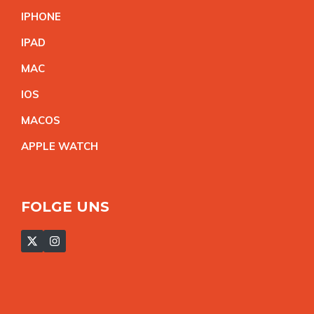
IPHON
E
IPA
D
MA
C
IO
S
MACO
S
APPLE WATC
H
FOLGE UNS