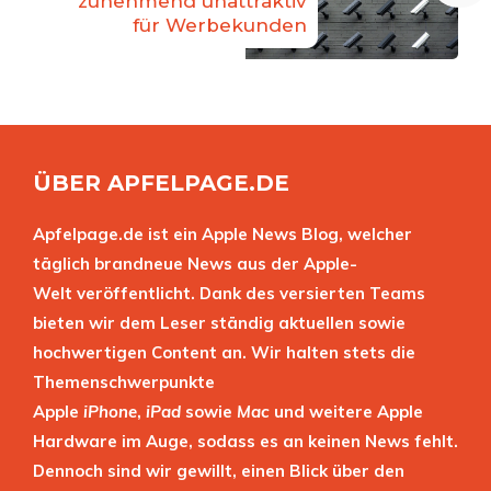
zunehmend unattraktiv
für Werbekunden
ÜBER APFELPAGE.DE
Apfelpage.de ist ein Apple News Blog, welcher
täglich brandneue News aus der Apple-
Welt veröffentlicht. Dank des versierten Teams
bieten wir dem Leser ständig aktuellen sowie
hochwertigen Content an. Wir halten stets die
Themenschwerpunkte
Apple
iPhone
,
iPad
sowie
Mac
und weitere Apple
Hardware im Auge, sodass es an keinen News fehlt.
Dennoch sind wir gewillt, einen Blick über den