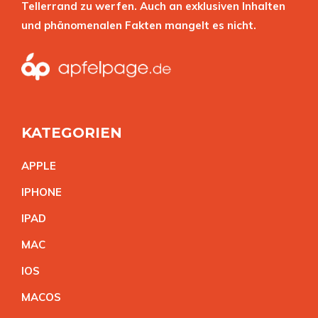
Tellerrand zu werfen. Auch an exklusiven Inhalten
und phänomenalen Fakten mangelt es nicht.
KATEGORIEN
APPL
E
IPHON
E
IPA
D
MA
C
IO
S
MACO
S