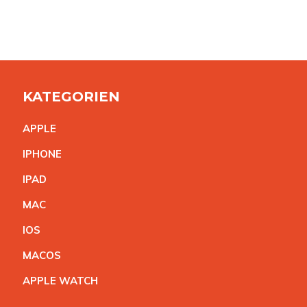
KATEGORIEN
APPL
E
IPHON
E
IPA
D
MA
C
IO
S
MACO
S
APPLE WATC
H