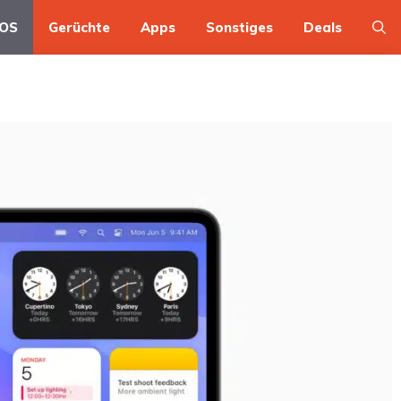
OS
Gerüchte
Apps
Sonstiges
Deals