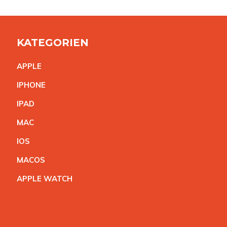
KATEGORIEN
APPL
E
IPHON
E
IPA
D
MA
C
IO
S
MACO
S
APPLE WATC
H