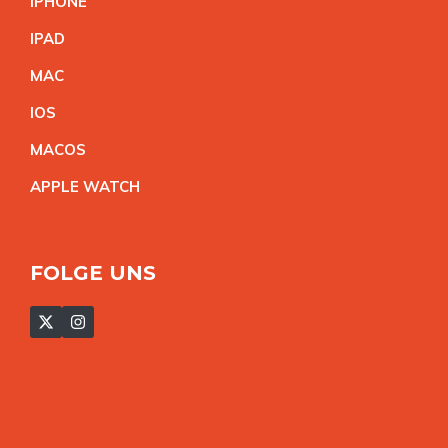
IPHON
E
IPA
D
MA
C
IO
S
MACO
S
APPLE WATC
H
FOLGE UNS