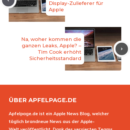
Display-Zulieferer für
Apple
Na, woher kommen die
ganzen Leaks, Apple? –
Tim Cook erhöht
Sicherheitsstandard
ÜBER APFELPAGE.DE
Apfelpage.de ist ein Apple News Blog, welcher
täglich brandneue News aus der Apple-
Welt veröffentlicht. Dank des versierten Teams