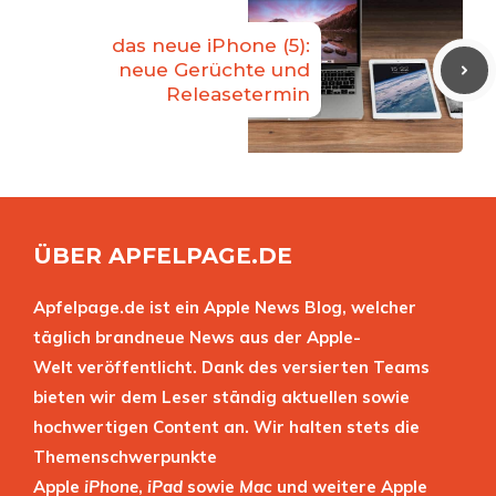
das neue iPhone (5):
neue Gerüchte und
Releasetermin
ÜBER APFELPAGE.DE
Apfelpage.de ist ein Apple News Blog, welcher
täglich brandneue News aus der Apple-
Welt veröffentlicht. Dank des versierten Teams
bieten wir dem Leser ständig aktuellen sowie
hochwertigen Content an. Wir halten stets die
Themenschwerpunkte
Apple
iPhone
,
iPad
sowie
Mac
und weitere Apple