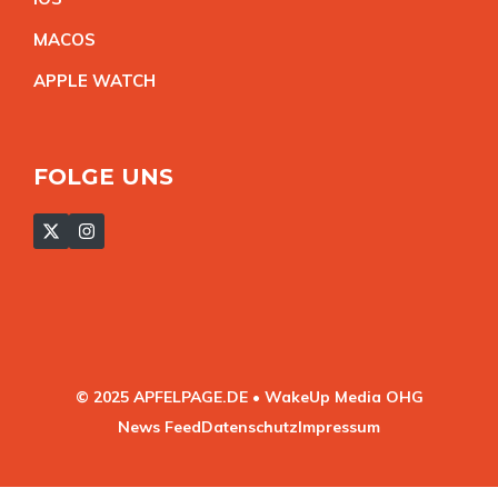
MACO
S
APPLE WATC
H
FOLGE UNS
© 2025 APFELPAGE.DE • WakeUp Media OHG
News Feed
Datenschutz
Impressum