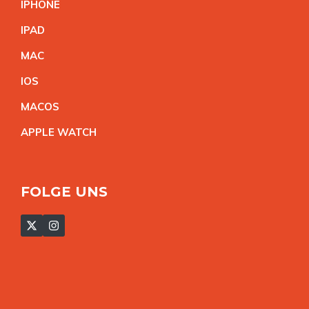
IPHON
E
IPA
D
MA
C
IO
S
MACO
S
APPLE WATC
H
FOLGE UNS