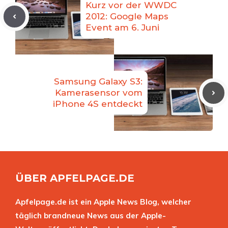
Kurz vor der WWDC
2012: Google Maps
Event am 6. Juni
Samsung Galaxy S3:
Kamerasensor vom
iPhone 4S entdeckt
ÜBER APFELPAGE.DE
Apfelpage.de ist ein Apple News Blog, welcher
täglich brandneue News aus der Apple-