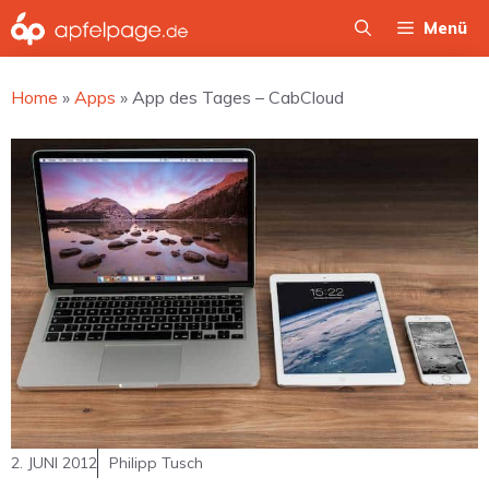
Zum
Menü
Inhalt
springen
Home
»
Apps
»
App des Tages – CabCloud
2. JUNI 2012
Philipp Tusch