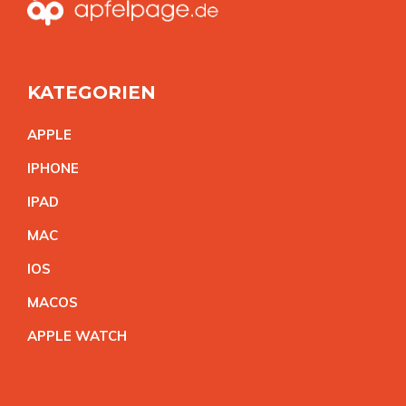
KATEGORIEN
APPL
E
IPHON
E
IPA
D
MA
C
IO
S
MACO
S
APPLE WATC
H