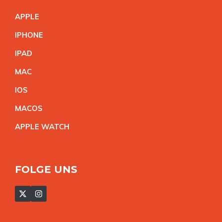
APPL
E
IPHON
E
IPA
D
MA
C
IO
S
MACO
S
APPLE WATC
H
FOLGE UNS