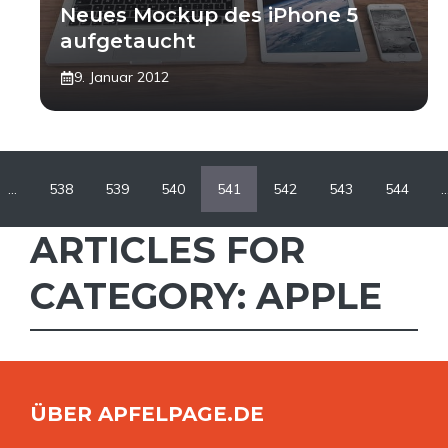
Neues Mockup des iPhone 5
aufgetaucht
9. Januar 2012
…
538
539
540
541
542
543
544
ARTICLES FOR
CATEGORY: APPLE
ÜBER APFELPAGE.DE