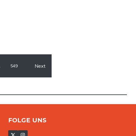
Next
…
549
FOLGE UNS