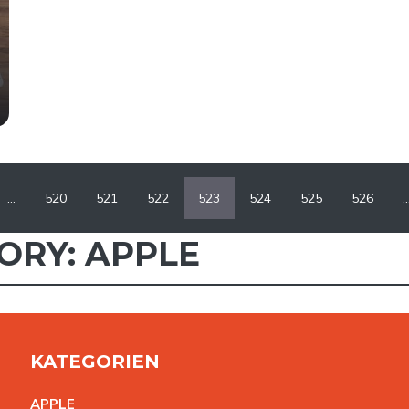
…
520
521
522
523
524
525
526
ORY: APPLE
KATEGORIEN
APPL
E