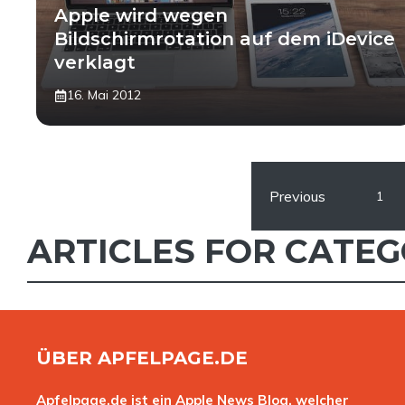
Apple wird wegen
Bildschirmrotation auf dem iDevice
verklagt
16. Mai 2012
Previous
1
ARTICLES FOR CATEG
ÜBER APFELPAGE.DE
Apfelpage.de ist ein Apple News Blog, welcher