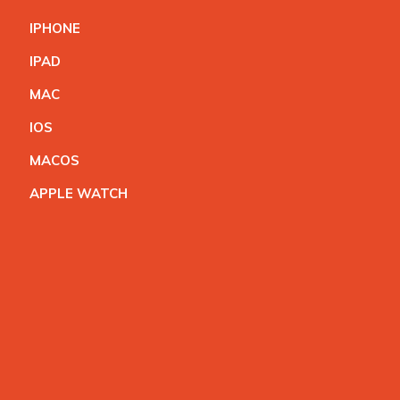
IPHON
E
IPA
D
MA
C
IO
S
MACO
S
APPLE WATC
H